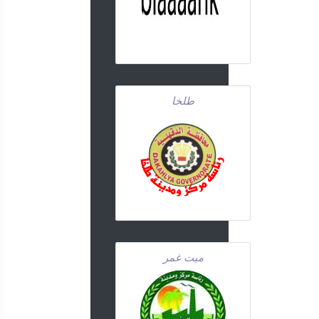
طلخا
ميت غمر