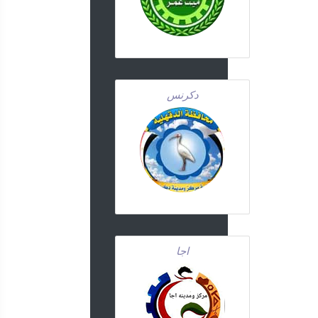
دكرنس
اجا