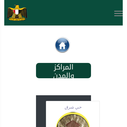
المراكز
والمدن
حي شرق