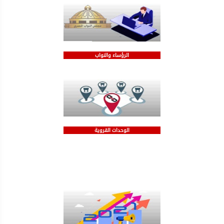
الرؤساء والنواب
الوحدات القروية