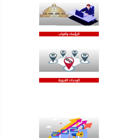
الرؤساء والنواب
الوحدات القروية