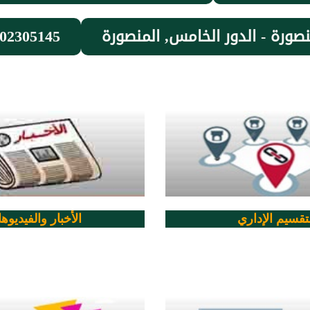
ورة - الدور الخامس, المنصورة
02305145
لتقسيم الإداري
الأخبار والفيديوه