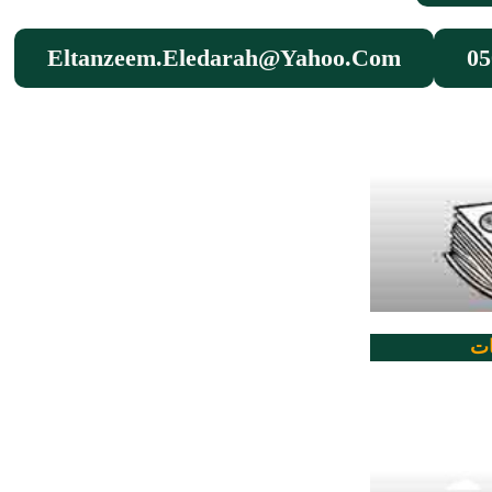
Eltanzeem.eledarah@yahoo.com
05
ات