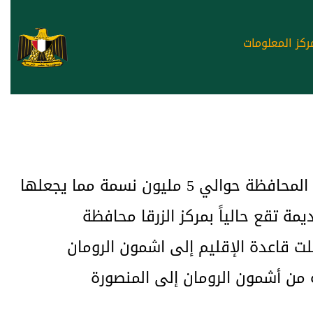
ركز المعلومات
تقع محافظة الدقهلية شمال شرق الدلتا بمصر. عاصمتها هي مدينة المنصورة، ويبلغ عدد سكان المحافظة حوالي 5 مليون نسمة مما يجعلها
 تقع حالياً بمركز الزرقا محافظة