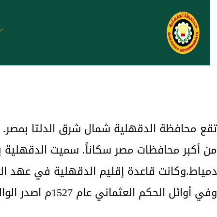
من أكبر محافظات مصر سكاناً. سميت الدقهلية به
دمياط.وكانت قاعدة إقليم الدقهلية في عهد الفتح العربي حتى عصر المماليك 
وفي أوائل الحكم العثماني عام 1527م اصدر الوالي التركي سليمان باشا الخادم أمر بنقل العاصمة من أشمون الرومان إلى المنصورة