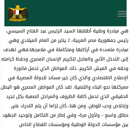
هي مبادرة وطنية أطلقها السيد الرئيس عبد الفتاح السيسي،
رئيس جمهورية مصر العربية، 2 يناير من العام الميلادي وهي
مبادرة متعددة في أركانِها ومتكاملة في ملامِحِها.فهي تهدف
إلى التدخل الآني والعاجل لتكريم الإنسان المصري وحفظ كرامته
وحقه في العيش الكريم، ذلك المواطن الذي تحمل فاتورة
الإصلاح الاقتصادي والذي كان خير مساند للدولة المصرية في
معركتها نحو البناء والتنمية. لقد كان المواطن المصري هو البطل
الحقيقي الذي تحمل كافة الظروف والمراحل الصعبة بكل تجرد
وإخلاص وحب للوطن. ومن هنا، كان لِزاما أن يتم التحرك على
نطاق واسع – ولأولِ مرة- وفي إطار من التكامل وتوحيد الجهود
بين مؤسسات الدولة الوطنية ومؤسسات القطاع الخاص