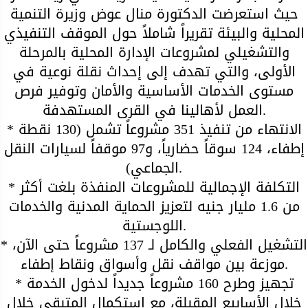
حيث استعرضت الدكتورة منال عوض وزيرة التنمية
المحلية والبيئة تقريراً شاملاً حول الموقف التنفيذي
والتشغيلي لمشروعات الإدارة المحلية بالمرحلة
الأولى، والتي تهدف إلى إحداث نقلة نوعية في
مستوى الخدمات الأساسية والأمان وتوفير فرص
العمل لأهالينا في القرى المستهدفة.
* الانتهاء من تنفيذ 351 مشروعاً تشمل (130 نقطة
إطفاء، 124 سوقاً حضارياً، و97 موقفاً لسيارات النقل
الجماعي).
* التكلفة الإجمالية للمشروعات المنفذة بلغت أكثر
من 1.6 مليار جنيه لتعزيز الحماية المدنية والخدمات
اللوجستية.
* التشغيل الفعلي والكامل لـ 137 مشروعاً حتى الآن،
موزعة بين مواقف نقل وأسواق ونقاط إطفاء.
* تجهيز وطرح 160 مشروعاً جديداً لدخول الخدمة
خلال الأسابيع المقبلة، مع استكمال المتبقي خلال