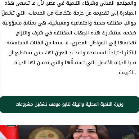
والمجتمع المدني وشركاء التنمية في مصر. لأن ما تسعى هذه
المبادرة إلى تقديمه من حزمة متكاملة من الخدمات، التي تشملُ
جوانبَ مختلفة صحية واجتماعية ومعيشية، هي بمثابةِ مسؤولية
ضخمة ستتشاركُ هذه الجهات المختلفة في شرفِ والتزامِ
تقديمها إلى المواطن المصري، لا سيما من الفئات المجتمعية
الأكثر احتياجاً للمساعدة ولمد يدِ العَونِ لها، حتى تستطيع أن
تحيا الحيَاة الأفضل التي تستحقُّها والتي تضمن لها الحياة
الكريمة.
وزيرة التنمية المحلية والبيئة تتابع موقف تشغيل مشروعات
الإدارة المحلية بقري " حياة كريمة