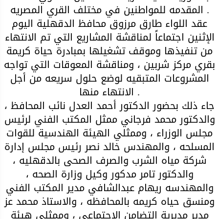
المقدمه للمواطنين في مختلف القري المصريه .
عقد اللواء طارق مرزوق محافظ الدقهلية اليوم
الإثنين اجتماعاً لمناقشة المشاريع التي تم الانتهاء
من تنفيذها وموقف تشغيلها بمبادرة حياة كريمة
بقري مركز شربين ، ومناقشة المعوقات التي تواجه
المشروعات المتبقيه لوضع حلول سريعه من أجل
الانتهاء منها .
جاء ذلك بحضور الدكتور أحمد العدل نائب المحافظ ،
والدكتور محمد فرجاني ممثل المكتب الفني لرئيس
مجلس الوزراء ، وممثلي الهيئة الهندسية للقوات
المسلحه ، والمهندس خالد نصر رئيس مجلس إدارة
شركة مياه الشرب والصرف الصحى بالدقهليه ،
والدكتور تامر مدكور وكيل وزارة الصحه ،
والمهندسه ريهام عبدالشافي مدير المكتب الفني
ومنسق حياه كريمه بالمحافظه ، والاستاذ محمد عز
مدير مديرية التضامن الاجتماعي ، وممثلي هيئة