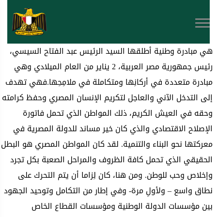
هي مبادرة وطنية أطلقها السيد الرئيس عبد الفتاح السيسي،
رئيس جمهورية مصر العربية، 2 يناير من العام الميلادي وهي
مبادرة متعددة في أركانِها ومتكاملة في ملامِحِها.فهي تهدف
إلى التدخل الآني والعاجل لتكريم الإنسان المصري وحفظ كرامته
وحقه في العيش الكريم، ذلك المواطن الذي تحمل فاتورة
الإصلاح الاقتصادي والذي كان خير مساند للدولة المصرية في
معركتها نحو البناء والتنمية. لقد كان المواطن المصري هو البطل
الحقيقي الذي تحمل كافة الظروف والمراحل الصعبة بكل تجرد
وإخلاص وحب للوطن. ومن هنا، كان لِزاما أن يتم التحرك على
نطاق واسع – ولأولِ مرة- وفي إطار من التكامل وتوحيد الجهود
بين مؤسسات الدولة الوطنية ومؤسسات القطاع الخاص