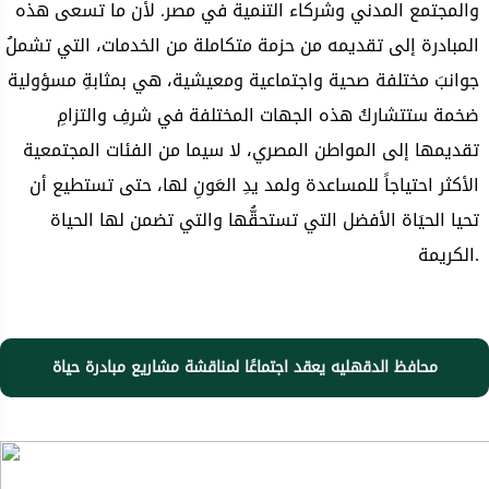
والمجتمع المدني وشركاء التنمية في مصر. لأن ما تسعى هذه
المبادرة إلى تقديمه من حزمة متكاملة من الخدمات، التي تشملُ
جوانبَ مختلفة صحية واجتماعية ومعيشية، هي بمثابةِ مسؤولية
ضخمة ستتشاركُ هذه الجهات المختلفة في شرفِ والتزامِ
تقديمها إلى المواطن المصري، لا سيما من الفئات المجتمعية
الأكثر احتياجاً للمساعدة ولمد يدِ العَونِ لها، حتى تستطيع أن
تحيا الحيَاة الأفضل التي تستحقُّها والتي تضمن لها الحياة
الكريمة.
محافظ الدقهليه يعقد اجتماعًا لمناقشة مشاريع مبادرة حياة
كريمة بقرى مركز شربين