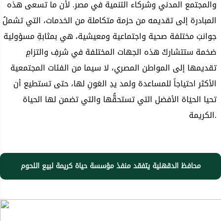
والمجتمع المدني وشركاء التنمية في مصر. لأن ما تسعى هذه
المبادرة إلى تقديمه من حزمة متكاملة من الخدمات، التي تشملُ
جوانبَ مختلفة صحية واجتماعية ومعيشية، هي بمثابةِ مسؤولية
ضخمة ستتشاركُ هذه الجهات المختلفة في شرفِ والتزامِ
تقديمها إلى المواطن المصري، لا سيما من الفئات المجتمعية
الأكثر احتياجاً للمساعدة ولمد يدِ العَونِ لها، حتى تستطيع أن
تحيا الحيَاة الأفضل التي تستحقُّها والتي تضمن لها الحياة
الكريمة.
محافظ الدقهلية يتفقد منفذ مؤسسة حياة كريمة لبيع اللحوم
البلديه بأسعار مخفضة