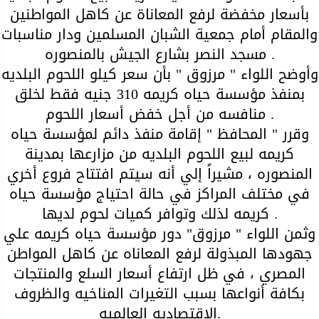
بأسعار مخفضة لرفع المعاناة عن كاهل المواطنين
والمقام أمام جمعية الشبان المسلمين ودار مناسبات
مسجد النصر بشارع الجيش بالمنصوره .
وأوضح اللواء " مرزوق " بأن سعر كيلو اللحوم البلديه
بمنفذ مؤسسة حياه كريمه 310 جنيه فقط لخلق
منافسه من أجل خفض أسعار اللحوم .
وقرر " المحافظ " إقامة منفذ دائم لمؤسسة حياه
كريمه لبيع اللحوم البلديه من مزارعها بمدينة
المنصوره ، مشيراً إلي أنه سيتم افتتاح فروع أخري
في مختلف المراكز في حالة احتياج مؤسسة حياه
كريمه لذلك وتوافر كميات لحوم لديها .
وثمن اللواء " مرزوق" دور مؤسسة حياه كريمه علي
جهودها المبذولة لرفع المعاناه عن كاهل المواطن
المصري ، في ظل ارتفاع أسعار السلع والمنتجات
بكافة أنواعها بسبب التغيرات المناخيه والظروف
الاقتصاديه العالميه.