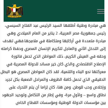
هي مبادرة وطنية أطلقها السيد الرئيس عبد الفتاح السيسي،
رئيس جمهورية مصر العربية، 2 يناير من العام الميلادي وهي
مبادرة متعددة في أركانِها ومتكاملة في ملامِحِها.فهي تهدف
إلى التدخل الآني والعاجل لتكريم الإنسان المصري وحفظ كرامته
وحقه في العيش الكريم، ذلك المواطن الذي تحمل فاتورة
الإصلاح الاقتصادي والذي كان خير مساند للدولة المصرية في
معركتها نحو البناء والتنمية. لقد كان المواطن المصري هو البطل
الحقيقي الذي تحمل كافة الظروف والمراحل الصعبة بكل تجرد
وإخلاص وحب للوطن. ومن هنا، كان لِزاما أن يتم التحرك على
نطاق واسع – ولأولِ مرة- وفي إطار من التكامل وتوحيد الجهود
بين مؤسسات الدولة الوطنية ومؤسسات القطاع الخاص