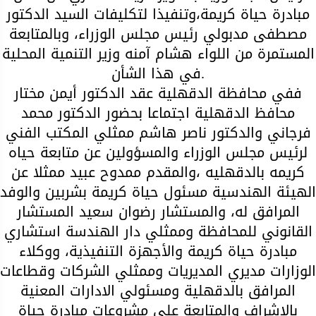
مبادرة حياة كريمة،وتنفيذا لتكليفات السيد الدكتور
مصطفى مدبولي رئيس مجلس الوزراء، وبالمتابعة
المستمرة من اللواء هشام آمنه وزير التنمية المحلية
في هذا الشأن.
ففي محافظة الدقهلية عقد الدكتور أيمن مختار
محافظ الدقهلية اجتماعا بحضور الدكتور محمد
فرجاني والدكتور ناصر هاشم ممثلي المكتب الفني
لرئيس مجلس الوزراء والمسؤولين عن متابعة حياه
كريمه بالدقهليه ،والمقدم ممدوح عبيد ممثلا عن
الهيئة الهندسية مسئول حياة كريمة بشربين والوفد
المرافق له، والمستشار رضوان سعيد المستشار
القانوني للمحافظة وممثلي دار الهندسة استشاري
مبادرة حياة كريمة والأجهزة التنفيذية، ووكلاء
الوزارات مديري المديريات وممثلي الشركات وقطاعات
المرافق بالدقهلية ومسئولي الادارات المعنية
بالاشراف والمتابعة علي مشروعات مبادرة حياة