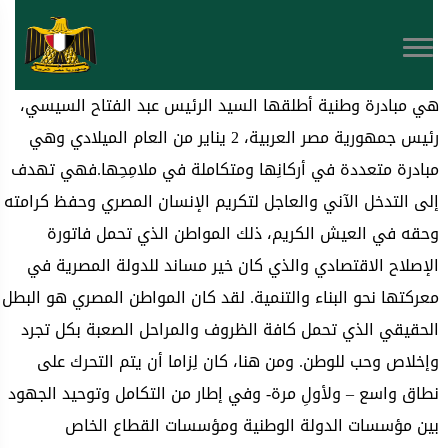
هي مبادرة وطنية أطلقها السيد الرئيس عبد الفتاح السيسي،
رئيس جمهورية مصر العربية، 2 يناير من العام الميلادي وهي
مبادرة متعددة في أركانِها ومتكاملة في ملامِحِها.فهي تهدف
إلى التدخل الآني والعاجل لتكريم الإنسان المصري وحفظ كرامته
وحقه في العيش الكريم، ذلك المواطن الذي تحمل فاتورة
الإصلاح الاقتصادي والذي كان خير مساند للدولة المصرية في
معركتها نحو البناء والتنمية. لقد كان المواطن المصري هو البطل
الحقيقي الذي تحمل كافة الظروف والمراحل الصعبة بكل تجرد
وإخلاص وحب للوطن. ومن هنا، كان لِزاما أن يتم التحرك على
نطاق واسع – ولأولِ مرة- وفي إطار من التكامل وتوحيد الجهود
بين مؤسسات الدولة الوطنية ومؤسسات القطاع الخاص