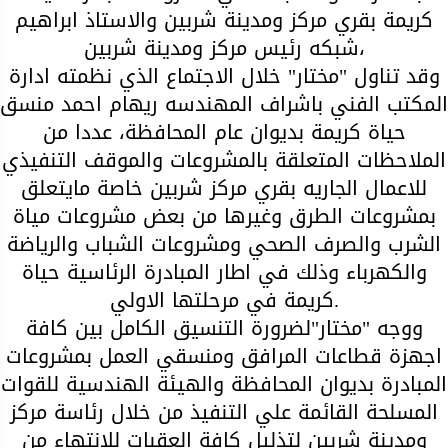
كريمة بقري مركز ومدينة شربين والاستاذ ابراهيم
شبكه رئيس مركز ومدينة شربين،
وقد تناول "مختار" خلال الاجتماع الذي نظمته ادارة
المكتب الفني باشراف المهندسه ريهام احمد منسق
حياة كريمة بديوان عام المحافظة، عددا من
الملاحظات المتعلقة بالمشروعات والموقف التنفيذي
للاعمال الجاريه بقري مركز شربين خاصة مايتعلق
بمشروعات الطرق وغيرها من بعض مشروعات مياة
الشرب والصرف الصحي ومشروعات الشباب والرياضة
والكهرباء وذلك في اطار المبادرة الرئاسية حياة
كريمة في مرحلتها الاولي.
ووجه "مختار"لضرورة التنسيق الكامل بين كافة
اجهزة قطاعات المرافق ومنسقي العمل بمشروعات
المبادرة بديوان المحافظة والهيئة الهندسية للقوات
المسلحة القائمة علي التنفيذ من خلال رئاسة مركز
ومدينة شربين لتذليل كافة العقبات للانتهاء من