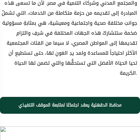
والمجتمع المدني وشركاء التنمية في مصر. لأن ما تسعى هذه
المبادرة إلى تقديمه من حزمة متكاملة من الخدمات، التي تشملُ
جوانبَ مختلفة صحية واجتماعية ومعيشية، هي بمثابةِ مسؤولية
ضخمة ستتشاركُ هذه الجهات المختلفة في شرفِ والتزامِ
تقديمها إلى المواطن المصري، لا سيما من الفئات المجتمعية
الأكثر احتياجاً للمساعدة ولمد يدِ العَونِ لها، حتى تستطيع أن
تحيا الحيَاة الأفضل التي تستحقُّها والتي تضمن لها الحياة
الكريمة.
محافظ الدقهلية يعقد اجتماعًا لمتابعة الموقف التنفيذي
لمشروعات وأعمال التطوير الجارية بقري شربين ضمن مبادرة حياة
كريمة