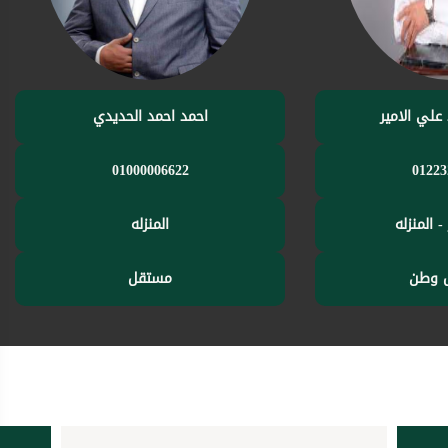
لي الامير
احمد احمد الحديدي
01000006622
01223
- المنزله
المنزله
 وطن
مستقل