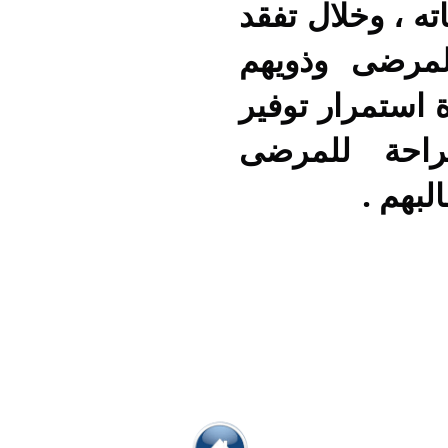
ه ، وخلال تفقد
لمرضى وذويهم
 استمرار توفير
راحة للمرضى
لبهم .