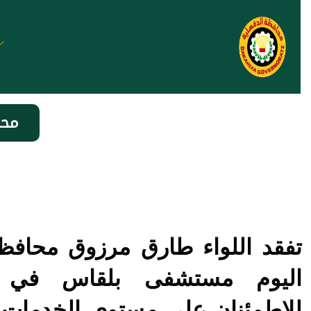
محا
تفقد اللواء طارق مرزوق محافظ 
اليوم مستشفى بلقاس في ز
للاطمئنان على مستوى الخدمات ا