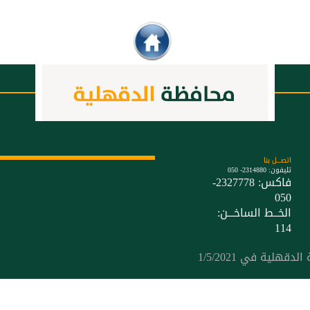
اتصـــل بنا
تليفون: 2314880- 050
فاكس: 2327778-
050
الخــط الساخـــن:
114
لية في 1/5/2021