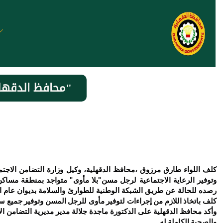
محافظ الدقهلية يكلف بتوفير مكان لائق وتوفير الرعاية لرجل مسن"بلا مأوى"
كلف اللواء طارق مرزوق ،محافظ الدقهلية، وكيل وزارة التضامن الاجتم
وتوفير الرعاية الاجتماعية لرجل مسن"بلا مأوى" متواجد بمنطقة مساكن
رصده للحالة عن طريق الشبكة الوطنية للطوارئ والسلامة بديوان عام 
كلف باتخاذ اللازم من إجراءات لتوفير مأوى للرجل المسن وتوفير
جميع سب
وأكد محافظ الدقهلية على الدكتورة ماجدة جلالة مدير مديرية التضامن الا
والصحية الكاملة له.