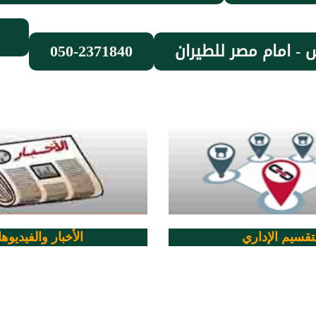
 - امام مصر للطيران
050-2371840
لتقسيم الإداري
الأخبار والفيديوه