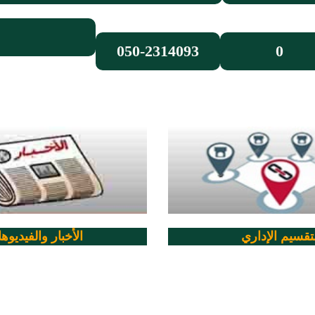
050-2314093
0
لتقسيم الإداري
الأخبار والفيديوه