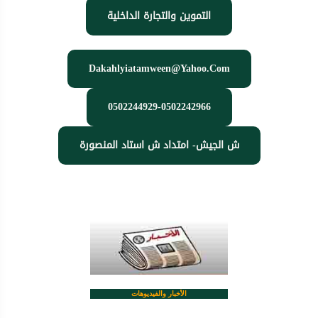
التموين والتجارة الداخلية
Dakahlyiatamween@yahoo.com
0502244929-0502242966
ش الجيش- امتداد ش استاد المنصورة
الأخبار والفيديوهات