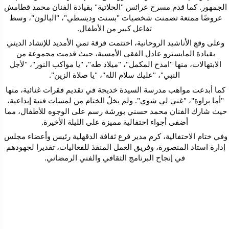
الجمهور. كما قدم مسرح عرائس "الحلاتية" بقيادة الفنان محمد قطامش 
عروضًا ممتعة تضمنت شخصيات "بسنت وديسطي"، "البالون"، وسط 
تفاعل كبير من الأطفال.
وعلى وقع الأناشيد الروحانية، اختتمت فرقة تمي الأمديد للإنشاد الديني 
بقيادة المايسترو عادل الفقي الأمسية، حيث قدمت مجموعة من 
الابتهالات، منها "امدح المكمل"، "ميلاد طه"، "يا مواكب النور"، "لأجل 
النبي"، "عليك سلام الله"، "يا صلاة الزين".
كما أبدعت مواهب مدرسة السيدة خديجة في تقديم فقرات غنائية، منها 
"أما براوة"، "غني لي شوي". ولم يخلُ الختام من لمسات فنية إبداعية، 
حيث شارك الفنان محمد حسني بورشة رسم على الوجوه للأطفال، مما 
أضفى أجواء احتفالية مميزة على الليلة الأخيرة.
وفي ختام الاحتفالية، كرم مدير فرع ثقافة الدقهلية رئيس وأعضاء مجلس 
إدارة استاد المنصورة، وفريق العمل المنفذ للفعاليات، تقديرا لجهودهم 
في إنجاح البرنامج الثقافي والفني الرمضاني.