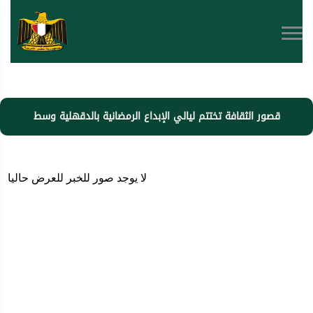
قصور الثقافة تختتم ليالي الإبداع الرمضانية بالدقهلية وسط
أجواء مبهجة