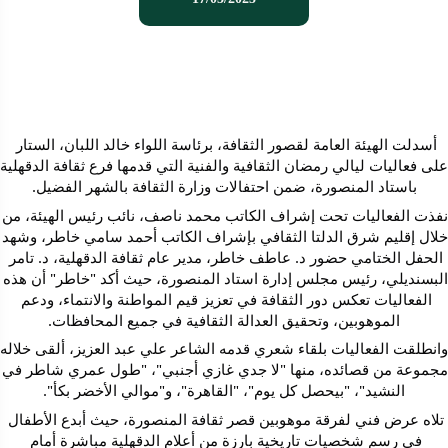
أسدلت الهيئة العامة لقصور الثقافة، برئاسة اللواء خالد اللبان، الستار 
باستاد المنصورة، ضمن احتفالات وزارة الثقافة بالشهر الفضيل.
نفذت الفعاليات تحت إشراف الكاتب 
خلال إقليم شرق الدلتا الثقافي بإش
الحفل الختامي حضور د. عاطف خاطر، مدير عام ثقافة الدقهلية، د. تامر 
البسنديلي، رئيس مجلس إدارة استاد المنصورة، حيث أك
الفعاليات تعكس دور الثقافة في تعزيز قيم المواطنة والانتماء، ودعم 
الموهوبين، وتحقيق العدالة الثقافية في جميع المحافظات.
مجموعة من قصائده، منها "لا جدي 
النشيد"، "بيحصل كل يوم"، "القاهرة"، و"موالي الأخضر بكأ".
تلاه عرض فني لفرقة موهوبين قصر ثقافة المنصورة، حيث أبدع الأطفال 
في رسم شخصيات تاريخية بارزة من أعلام الدقهلية مباشرة أمام 